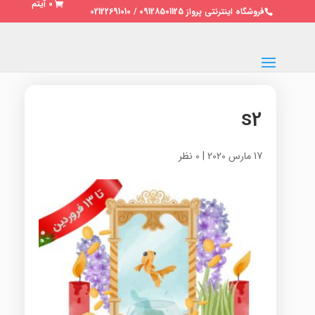
0 آیتم
فروشگاه اینترنتی پرواز 09128501125 / 02122691010
s2
17 مارس 2020
|
0 نظر