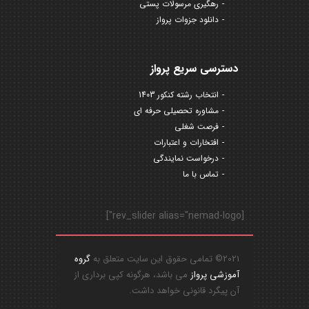
رهگیری مرسولات پستی
دانلود جزوات پرواز
دسترسی سریع پرواز
انتخاب رشته کنکور 1403
مشاوره تحصیلی حرفه ای
فرصت شغلی
افتخارات و اعتبارات
درخواست نمایندگی
تماس با ما
[rev_slider alias="nemad-logo"]
2021© تمامی حقوق این سایت متعلق به
گروه
آموزشی پرواز
می باشد، هرگونه کپی برداری از
آن پیگرد قانونی خواهد داشت.