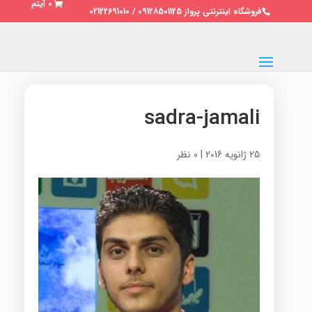
0 آیتم
فروشگاه اینترنتی پرواز 09128501125 / 02122691010
sadra-jamali
25 ژانویه 2016
|
0 نظر