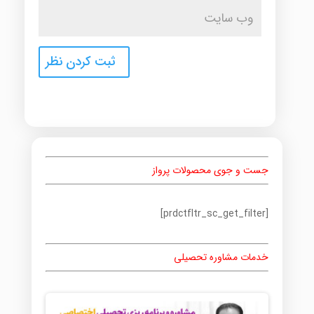
جست و جوی محصولات پرواز
[prdctfltr_sc_get_filter]
خدمات مشاوره تحصیلی