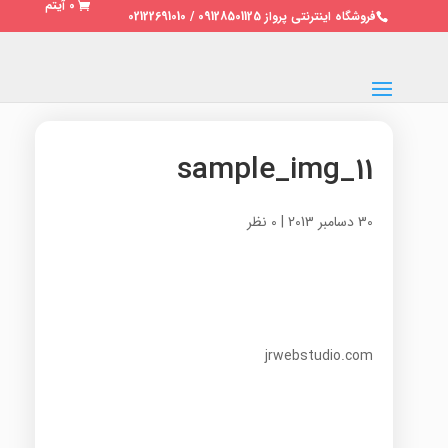
0 آیتم
فروشگاه اینترنتی پرواز 09128501125 / 02122691010
sample_img_11
30 دسامبر 2013
|
0 نظر
jrwebstudio.com