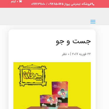
0 آیتم
فروشگاه اینترنتی پرواز 09128501125 / 02122691010
جست و جو
22 فوریه 2017
|
0 نظر