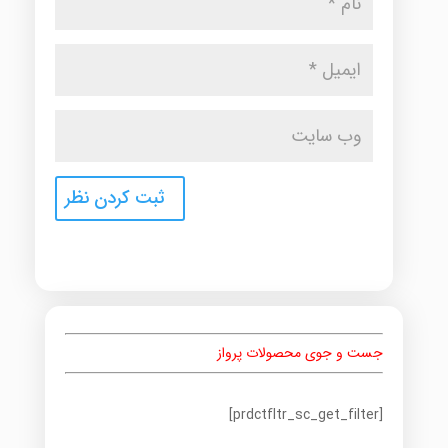
جست و جوی محصولات پرواز
[prdctfltr_sc_get_filter]