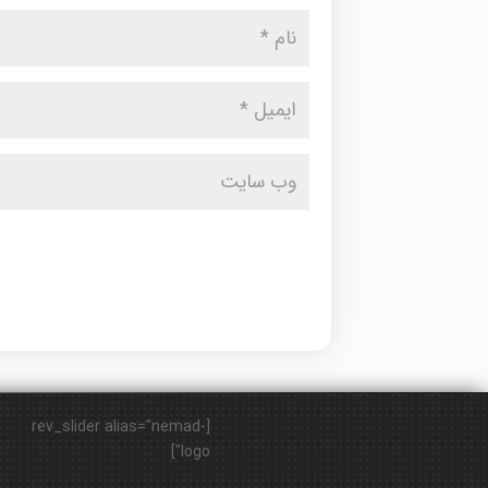
[rev_slider alias="nemad-
logo"]