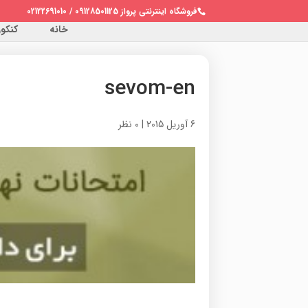
فروشگاه اینترنتی پرواز 09128501125 / 02122691010
خانه
کنکور 
sevom-en
6 آوریل 2015
|
0 نظر