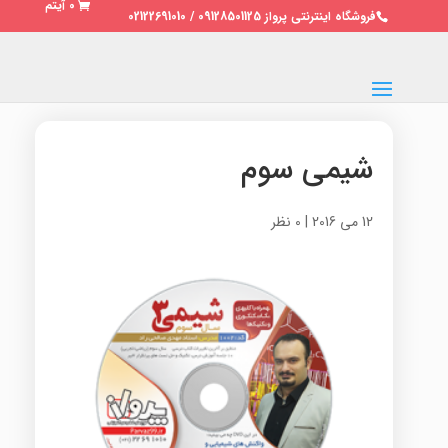
0 آیتم
فروشگاه اینترنتی پرواز 09128501125 / 02122691010
شیمی سوم
12 می 2016
|
0 نظر