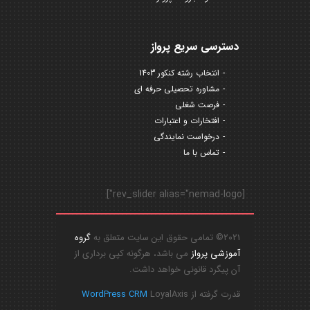
دسترسی سریع پرواز
انتخاب رشته کنکور 1403
مشاوره تحصیلی حرفه ای
فرصت شغلی
افتخارات و اعتبارات
درخواست نمایندگی
تماس با ما
[rev_slider alias="nemad-logo"]
2021© تمامی حقوق این سایت متعلق به
گروه
آموزشی پرواز
می باشد، هرگونه کپی برداری از
آن پیگرد قانونی خواهد داشت.
قدرت گرفته از
LoyalAxis
WordPress CRM