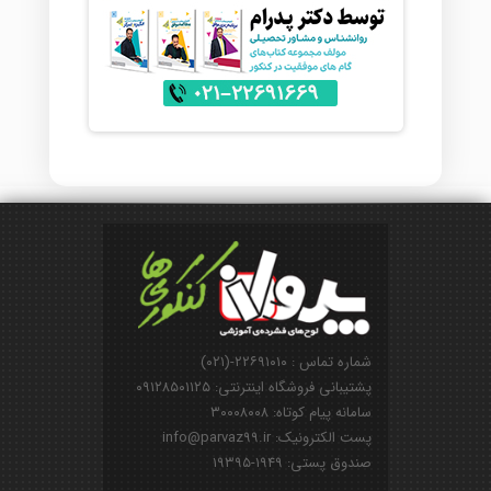
شماره تماس : ۲۲۶۹۱۰۱۰-(۰۲۱)
پشتیبانی فروشگاه اینترنتی: ۰۹۱۲۸۵۰۱۱۲۵
سامانه پیام کوتاه: ۳۰۰۰۸۰۰۸
پست الکترونیک: info@parvaz99.ir
صندوق پستی: ۱۹۴۹-۱۹۳۹۵