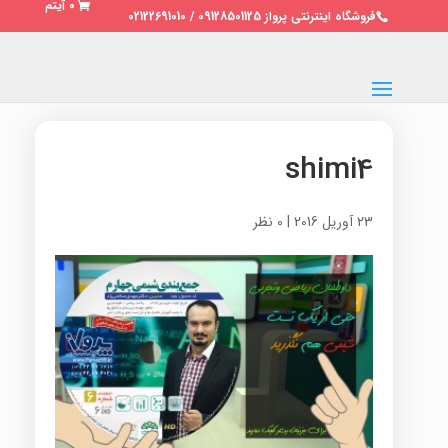
0 آیتم
فروشگاه اینترنتی پرواز 09128501125 / 02122691010
shimi4
23 آوریل 2016
|
0 نظر