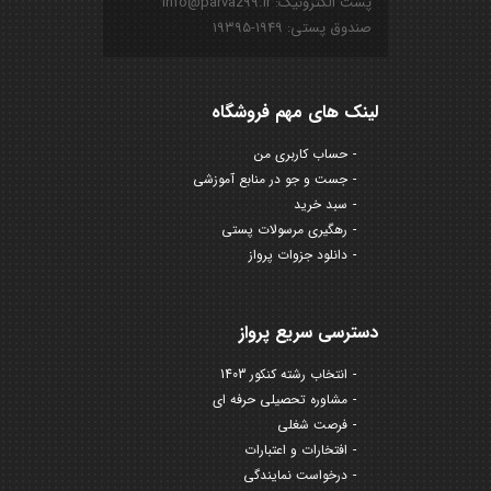
پست الکترونیک: info@parvaz99.ir
صندوق پستی: ۱۹۴۹-۱۹۳۹۵
لینک های مهم فروشگاه
حساب کاربری من
جست و جو در منابع آموزشی
سبد خرید
رهگیری مرسولات پستی
دانلود جزوات پرواز
دسترسی سریع پرواز
انتخاب رشته کنکور 1403
مشاوره تحصیلی حرفه ای
فرصت شغلی
افتخارات و اعتبارات
درخواست نمایندگی