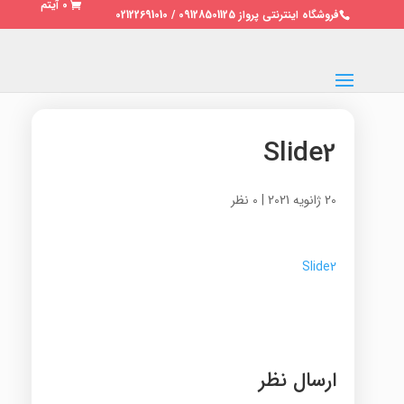
0 آیتم
فروشگاه اینترنتی پرواز 09128501125 / 02122691010
Slide2
20 ژانویه 2021
|
0 نظر
Slide2
ارسال نظر