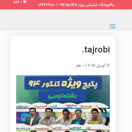
0 آیتم
فروشگاه اینترنتی پرواز 09128501125 / 02122691010
tajrobi.
16 آوریل 2015
|
0 نظر