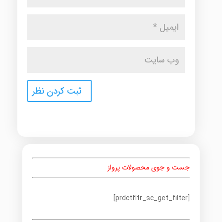
جست و جوی محصولات پرواز
[prdctfltr_sc_get_filter]