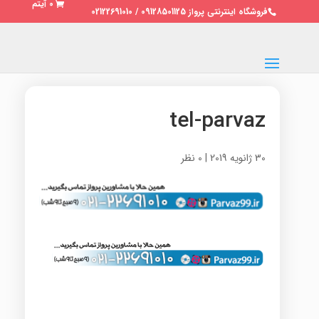
0 آیتم
فروشگاه اینترنتی پرواز 09128501125 / 02122691010
tel-parvaz
30 ژانویه 2019
|
0 نظر