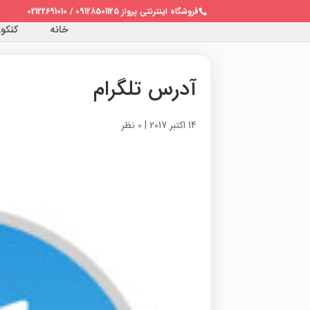
فروشگاه اینترنتی پرواز 09128501125 / 02122691010
خانه
کنکور 
آدرس تلگرام
14 اکتبر 2017
|
0 نظر