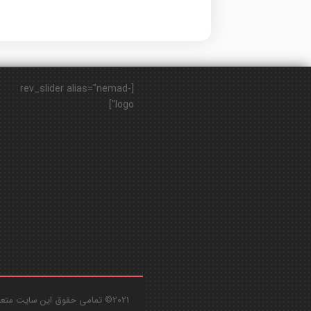
[rev_slider alias="nemad-
logo"]
2021© تمامی حقوق این سایت متعلق به