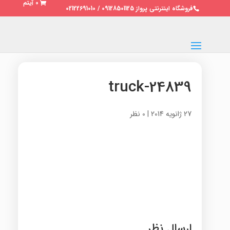
0 آیتم
فروشگاه اینترنتی پرواز 09128501125 / 02122691010
truck-24839
27 ژانویه 2014
|
0 نظر
ارسال نظر