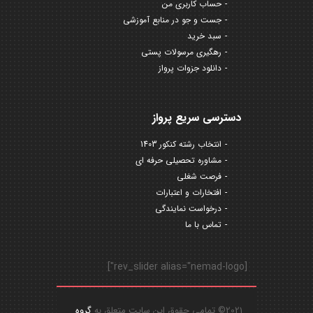
حساب کاربری من
جست و جو در منابع آموزشی
سبد خرید
رهگیری مرسولات پستی
دانلود جزوات پرواز
دسترسی سریع پرواز
انتخاب رشته کنکور 1403
مشاوره تحصیلی حرفه ای
فرصت شغلی
افتخارات و اعتبارات
درخواست نمایندگی
تماس با ما
[rev_slider alias="nemad-logo"]
2021© تمامی حقوق این سایت متعلق به
گروه