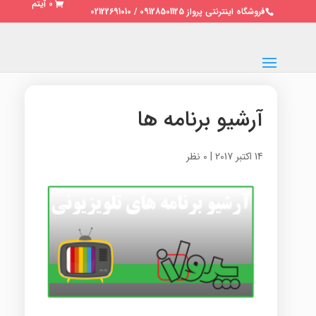
0 آیتم
فروشگاه اینترنتی پرواز 09128501125 / 02122691010
آرشیو برنامه ها
14 اکتبر 2017
|
0 نظر