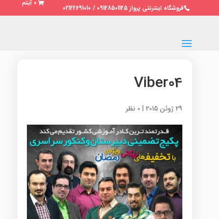
0 آیتم
فروشگاه اینترنتی پرواز 09128501125 / 02122691010
Viber04
29 ژوئن 2015
|
0 نظر