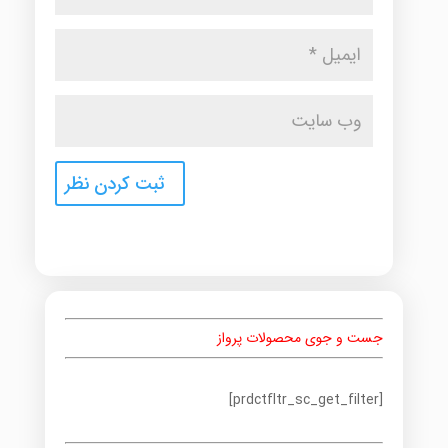
جست و جوی محصولات پرواز
[prdctfltr_sc_get_filter]