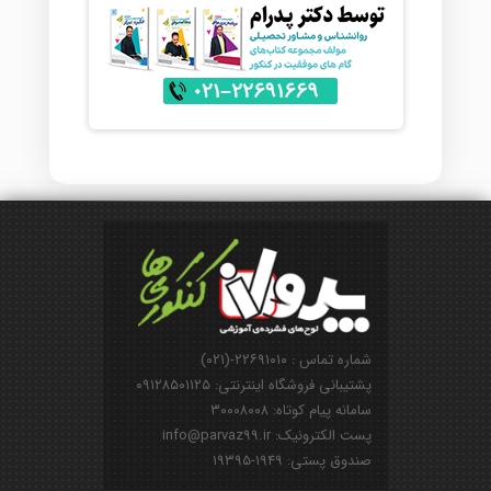
شماره تماس : ۲۲۶۹۱۰۱۰-(۰۲۱)
پشتیبانی فروشگاه اینترنتی: ۰۹۱۲۸۵۰۱۱۲۵
سامانه پیام کوتاه: ۳۰۰۰۸۰۰۸
پست الکترونیک: info@parvaz99.ir
صندوق پستی: ۱۹۴۹-۱۹۳۹۵