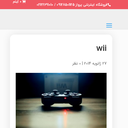
0 آیتم
فروشگاه اینترنتی پرواز 09128501125 / 02122691010
wii
27 ژانویه 2014
|
0 نظر