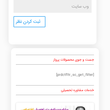
جست و جوی محصولات پرواز
[prdctfltr_sc_get_filter]
خدمات مشاوره تحصیلی