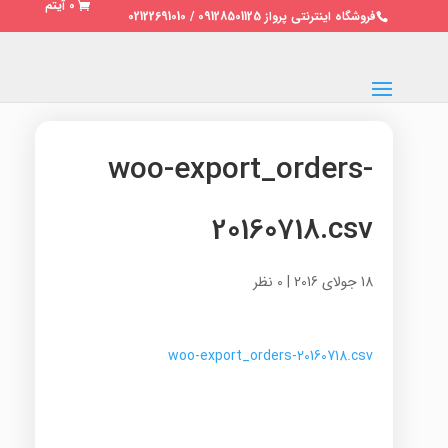
0 آیتم
فروشگاه اینترنتی پرواز 09128501125 / 02122691010
woo-export_orders-
20160718.csv
18 جولای 2016
|
0 نظر
woo-export_orders-20160718.csv