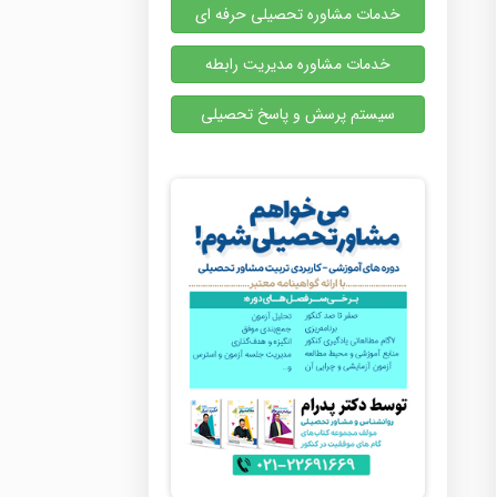
خدمات مشاوره تحصیلی حرفه ای
خدمات مشاوره مدیریت رابطه
سیستم پرسش و پاسخ تحصیلی