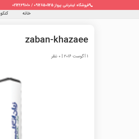
فروشگاه اینترنتی پرواز 09128501125 / 02122691010
خانه
کنکور 
zaban-khazaee
1 آگوست 2016
|
0 نظر