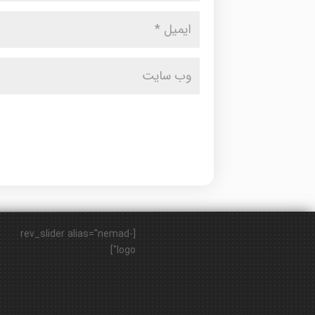
[rev_slider alias="nemad-
logo"]