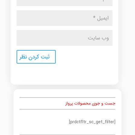
جست و جوی محصولات پرواز
[prdctfltr_sc_get_filter]