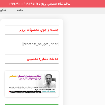
فروشگاه اینترنتی پرواز 09128501125 / 02122691010
خانه
کنکور 
جست و جوی محصولات پرواز
[prdctfltr_sc_get_filter]
خدمات مشاوره تحصیلی