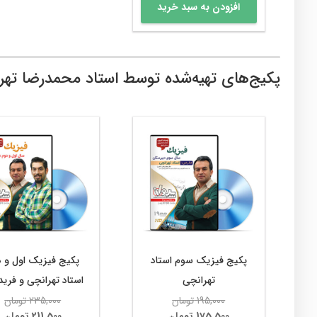
افزودن به سبد خرید
پکیج‌‌های تهیه‌شده توسط استاد محمدرضا تهر
پکیج فیزیک سوم استاد
پکیج فیزیک اول و د
تهرانچی
استاد تهرانچی و فرید
قیمت
ق
195,000
تومان
235,000
تومان
اصلی
قیمت
ا
ق
175,500
تومان
211,500
تومان