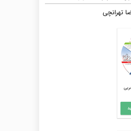
ا تهرانچی
ربی
د