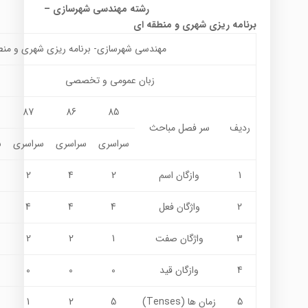
رشته مهندسی شهرسازی
–
برنامه ریزی شهری و منطقه ای
مهندسي شهرسازي- برنامه ريزي شهري و منط
زبان عمومي و تخصصي
87
86
85
ردیف
سر فصل مباحث
سراسری
سراسری
سراسری
س
1
وازگان اسم
2
4
2
2
واژگان فعل
4
4
4
3
واژگان صفت
1
2
2
4
وازگان قيد
0
0
0
5
زمان ها (Tenses)
5
2
1