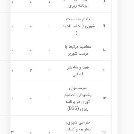
0
0
0
8
برنامه ريزي
نظام تقسيمات
9
شهري (محله، ناحيه،
0
0
0
…)
مفاهيم مرتبط با
0
0
0
10
مرمت شهري
فضا و ساختار
0
2
2
11
فضايي
سيستمهاي
پشتيباني تصميم
0
0
0
12
گيري در برنامه
ريزي (DSS)
طراحی شهری،
تعاريف و كليات
3
0
0
13