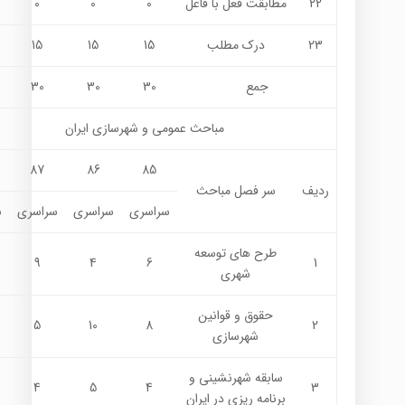
22
مطابقت فعل با فاعل
0
0
0
23
درك مطلب
15
15
15
جمع
30
30
30
مباحث عمومي و شهرسازي ايران
87
86
85
ردیف
سر فصل مباحث
سراسری
سراسری
سراسری
س
طرح های توسعه
9
4
6
1
شهری
حقوق و قوانین
5
10
8
2
شهرسازی
سابقه شهرنشینی و
4
5
4
3
برنامه ریزی در ایران