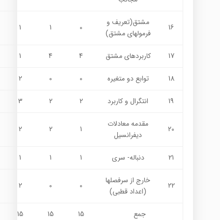
مشتق(تعریف و
1
1
0
16
فرمولهای مشتق)
17
کاربردهای مشتق
4
4
1
18
توابع دو متغیره
0
0
2
19
انتگرال و کاربرد
2
2
3
مقدمه معادلات
2
2
1
20
دیفرانسیل
21
دنباله- سری
1
1
1
خارج از سرفصلها
2
0
0
22
(اعداد قطبی)
جمع
15
15
15