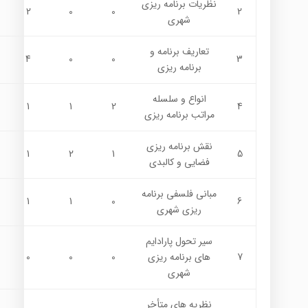
نظریات برنامه ریزی
2
0
0
2
شهری
تعاريف برنامه و
4
0
0
3
برنامه ريزي
انواع و سلسله
1
1
2
4
مراتب برنامه ريزي
نقش برنامه ريزي
1
2
1
5
فضايي و كالبدي
مباني فلسفي برنامه
1
1
0
6
ريزي شهري
سير تحول پارادايم
7
هاي برنامه ريزي
0
0
0
شهري
نظريه هاي متأخر