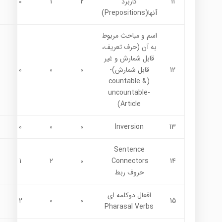
11
كاربرد
2
1
0
آنها(Prepositions)
اسم و مباحث مربوط
به آن (حرف تعريف،
قابل شمارش و غير
12
قابل شمارش)-
0
0
0
(countable &
uncountable-
Article)
0
0
0
Inversion
13
Sentence
1
2
0
Connectors
14
حروف ربط
افعال دوكلمه اي
2
0
0
15
Pharasal Verbs