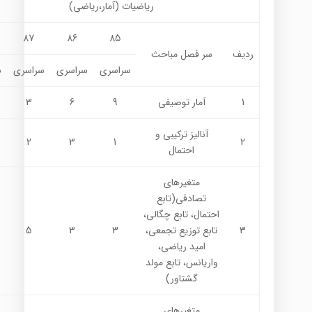
ریاضیات (آمار،ریاضی)
87
86
85
ردیف
سر فصل مباحث
سراسری
سراسری
سراسری
س
1
آمار توصیفی
9
6
3
آنالیز ترکیبی و
2
3
1
2
احتمال
متغیرهای
تصادفی(تابع
احتمال، تابع چگالی،
3
تابع توزیع تجمعی،
3
3
5
امید ریاضی،
واریانس، تابع مولد
گشتاور)
متغیرهای