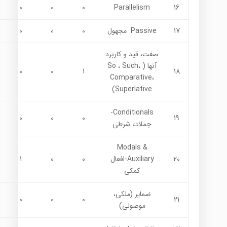
0
0
0
Parallelism
16
17
Passive مجهول
0
0
0
صفت، قيد و كاربرد
آنها ( So ، Such،
0
0
1
18
Comparative،
Superlative)
Conditionals-
0
0
0
19
جملات شرطي
Modals &
20
Auxiliary-افعال
0
0
1
كمكي
ضماير (ملكي،
0
0
0
21
موصولي)