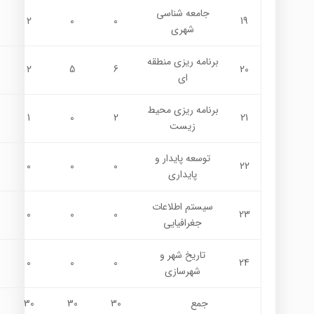
جامعه شناسی
2
0
0
19
شهری
برنامه ریزی منطقه
2
5
6
20
ای
برنامه ریزی محیط
1
0
2
21
زیست
توسعه پايدار و
0
0
0
22
پايداري
سيستم اطلاعات
0
0
0
23
جغرافيايي
تاريخ شهر و
0
0
0
24
شهرسازي
جمع
30
30
30