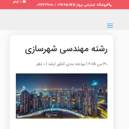
0 آیتم
فروشگاه اینترنتی پرواز 09128501125 / 02122691010
رشته مهندسی شهرسازی
30 می 2015
|
بودجه بندی کنکور ارشد
|
0 نظر