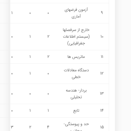
آزمون فرضهای
1
0
0
9
آماری
خارج از سرفصلها
10
(سيستم اطلاعات
2
1
0
جغرافيايي)
11
ماتریس ها
2
1
0
دستگاه معادلات
0
1
0
12
خطی
بردار- هندسه
0
0
0
13
تحليلي
14
تابع
1
1
0
حد و پیوستگی-
3
2
4
15
مجانب