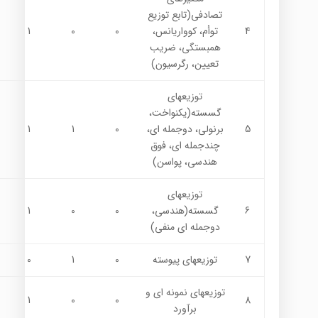
تصادفی(تابع توزیع
4
توأم، کوواریانس،
0
0
1
همبستگی، ضریب
تعیین، رگرسیون)
توزیعهای
گسسته(یکنواخت،
5
برنولی، دوجمله ای،
0
1
1
چندجمله ای، فوق
هندسی، پواسن)
توزیعهای
6
گسسته(هندسی،
0
0
1
دوجمله ای منفی)
7
توزیعهای پیوسته
0
1
0
توزیعهای نمونه ای و
1
0
0
8
برآورد