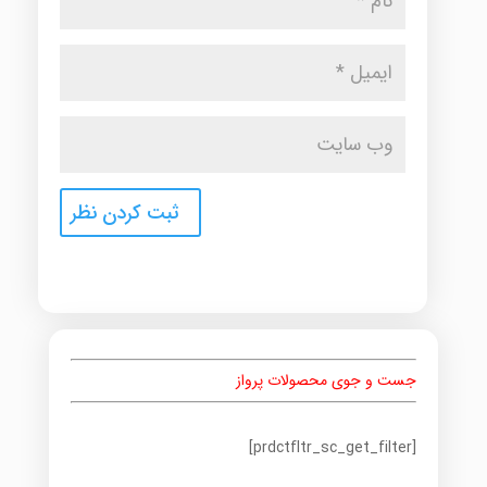
جست و جوی محصولات پرواز
[prdctfltr_sc_get_filter]