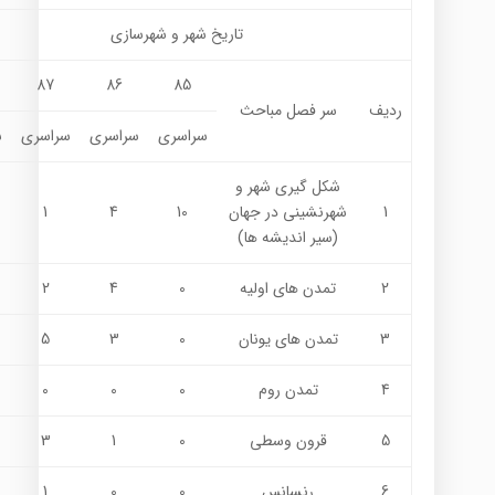
تاريخ شهر و شهرسازي
87
86
85
ردیف
سر فصل مباحث
سراسری
سراسری
سراسری
س
شکل گیری شهر و
1
شهرنشینی در جهان
10
4
1
(سیر اندیشه ها)
2
تمدن های اولیه
0
4
2
3
تمدن های یونان
0
3
5
4
تمدن روم
0
0
0
5
قرون وسطی
0
1
3
6
رنسانس
0
0
1