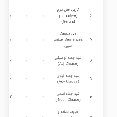
كاربرد فعل دوم
6
(Infinitive و
0
0
0
Gerund)
Causative
7
Sentences جملات
0
0
0
سببي
شبه جمله توصيفي
0
0
0
8
(Adj Clause)
شبه جمله قيدي
0
0
0
9
(Adv Clause)
شبه جمله اسمي
2
0
0
10
(Noun Clause )
حروف اضافه و