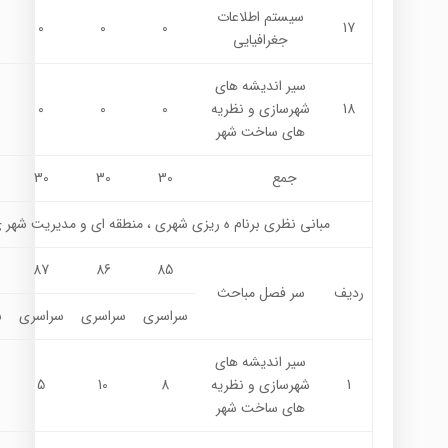
سيستم اطلاعات
0
0
0
17
جغرافيايي
سیر اندیشه های
18
شهرسازی و نظریه
0
0
0
های ساخت شهر
جمع
30
30
30
مباني نظري برنام ه ريزي شهري ، منطقه اي و مديريت شهر 
87
86
85
ردیف
سر فصل مباحث
سراسری
سراسری
سراسری
س
سیر اندیشه های
1
شهرسازی و نظریه
8
10
5
های ساخت شهر