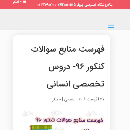
0 آیتم
فروشگاه اینترنتی پرواز 09128501125 / 02122691010
فهرست منابع سوالات
کنکور ۹۶- دروس
تخصصی انسانی
27 آگوست 2016
|
انسانی
|
0 نظر