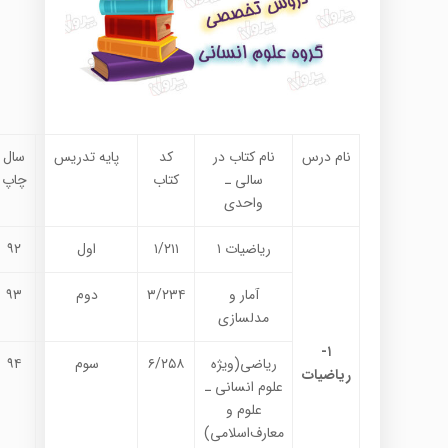
نام درس
نام کتاب در
کد
پایه تدریس
سال
سالی ـ
کتاب
چاپ
واحدی
ریاضیات ۱
۱/۲۱۱
اول
۹۲
آمار و
۳/۲۳۴
دوم
۹۳
مدلسازی
۱-
ریاضی(ویژه
۶/۲۵۸
سوم
۹۴
ریاضیات
علوم انسانی ـ
علوم و
معارف‌اسلامی)