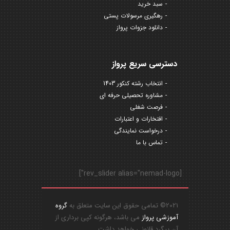
سبد خرید
رهگیری مرسولات پستی
دانلود جزوات پرواز
دسترسی سریع پرواز
انتخاب رشته کنکور 1403
مشاوره تحصیلی حرفه ای
فرصت شغلی
افتخارات و اعتبارات
درخواست نمایندگی
تماس با ما
[rev_slider alias="nemad-logo"]
2021© تمامی حقوق این سایت متعلق به
گروه
آموزشی پرواز
می باشد، هرگونه کپی برداری از
آن پیگرد قانونی خواهد داشت.