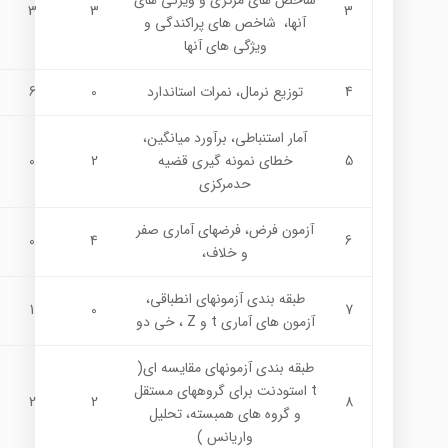
شاخص هاي مركزي و ويژگي هاي
3
3
3
آنها، شاخص هاي پراكندگي و
ويژگي هاي آنها
4
توزيع نرمال، نمرات استاندارد
0
6
آمار استنباطي، برآورد ميانگين،
5
خطاي نمونه گيري قضيه
2
0
حدمركزي
آزمون فرض، فرضهاي آماري صفر
0
4
6
و خلاف،
طبقه بندي آزمونهای انطباقي،
1
0
7
آزمون های آماري t و Z ، خی دو
طبقه بندي آزمونهای مقایسه ای(
t استودنت براي گروههاي مستقل
2
2
8
و گروه هاي همبسته، تحليل
واريانس )