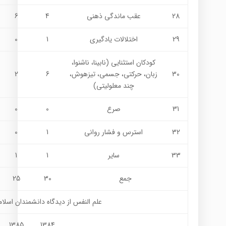
28
عقب ماندگی ذهنی
4
6
29
اختلالات یادگیری
1
0
کودکان استثنایی (نابینا، ناشنوا،
30
زبان، حرکتی، جسمی، تیزهوش،
6
2
چند معلولیتی)
31
صرع
0
0
32
استرس و فشار رواني
1
0
33
ساير
1
1
جمع
30
25
علم النفس از ديدگاه دانشمندان اسلا
1385
1384