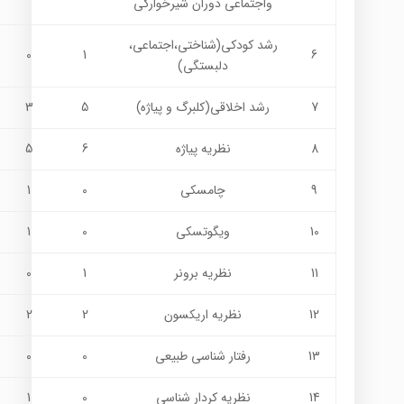
واجتماعي دوران شيرخوارگي
رشد كودكي(شناختي،‌اجتماعي،
0
1
6
دلبستگي)
7
رشد اخلاقي(كلبرگ و پياژه)
5
3
8
نظريه پياژه
6
5
9
چامسكي
0
1
10
ويگوتسكي
0
1
11
نظريه برونر
1
0
12
نظريه اريكسون
2
2
13
رفتار شناسي طبيعي
0
0
14
نظريه كردار شناسي
0
1