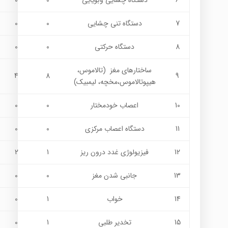
6
دستگاه چشایی وبویایی
0
0
7
دستگاه تنی چشایی
0
0
8
دستگاه حرکتی
0
0
ساختارهای مغز (تالاموس،
4
8
9
هیپوتالاموس،مخچه، لیمبیک)
10
اعصاب خودمختار
0
0
11
دستگاه اعصاب مركزي
0
0
12
فیزیولوژی غدد درون ریز
1
2
13
جانبی شدن مغز
0
0
14
خواب
1
0
15
تخدیر طلبی
1
0