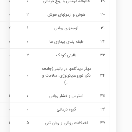
29
خانواده درمانی و زوج درماني
0
0
30
هوش و ازمونهاي هوش
3
0
31
آزمونهای روانی
1
2
32
طبقه بندی بیماری ها
0
0
33
بالینی کودک
3
0
دیگر دیدگاهها در بالینی(جامعه
34
نگر، نوروسايكولوژي، سلامت و
0
0
…)
35
استرس و فشار رواني
0
1
36
گروه درماني
0
0
37
اختلالات رواني و روان تني
5
1