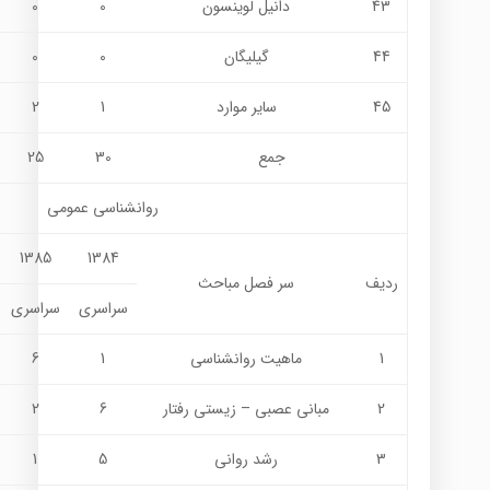
43
دانيل لوينسون
0
0
44
گيليگان
0
0
45
ساير موارد
1
2
جمع
30
25
روانشناسي عمومي
1385
1384
ردیف
سر فصل مباحث
سراسری
سراسری
1
ماهیت روانشناسی
1
6
2
مبانی عصبی – زیستی رفتار
6
2
3
رشد روانی
5
1