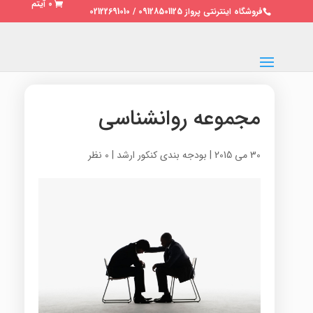
0 آیتم
فروشگاه اینترنتی پرواز 09128501125 / 02122691010
مجموعه روانشناسی
30 می 2015
|
بودجه بندی کنکور ارشد
|
0 نظر