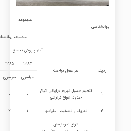
مجموعه
روانشناسی
مجموعه روانشنا
آمار و روش تحقيق
1385
1384
ردیف
سر فصل مباحث
سراسری
سراسری
تنظيم جدول توزيع فراواني انواع
0
0
1
حدود، انواع فراواني
2
تعريف و تشخيص مقياسها
1
2
انواع نمودارهاي