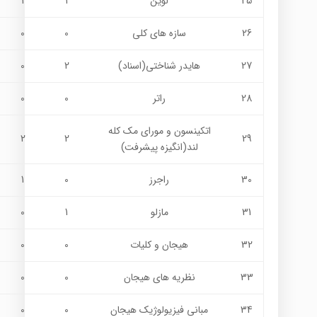
25
لوین
1
1
26
سازه هاي كلي
0
0
27
هایدر شناختی(اسناد)
2
0
28
راتر
0
0
اتکینسون و مورای مک کله
2
2
29
لند(انگیزه پیشرفت)
30
راجرز
0
1
31
مازلو
1
0
32
هیجان و کلیات
0
0
33
نظریه های هیجان
0
0
34
مبانی فیزیولوژیک هیجان
0
0