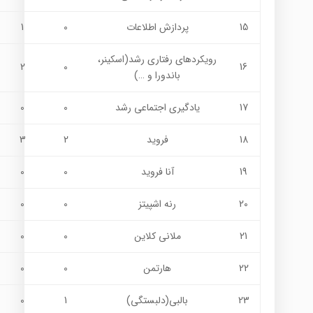
15
پردازش اطلاعات
0
1
رويكردهاي رفتاري رشد(اسكينر،
2
0
16
باندورا و …)
17
یادگیری اجتماعی رشد
0
0
18
فرويد
2
3
19
آنا فرويد
0
0
20
رنه اشپيتز
0
0
21
ملاني كلاين
0
0
22
هارتمن
0
0
23
بالبي(دلبستگي)
1
0