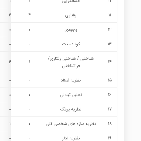
10
انسانگرایی
1
1
11
رفتاری
4
4
12
وجودی
0
0
13
کوتاه مدت
0
0
شناختی / شناختي رفتاري/
4
1
14
فراشناختي
15
نظریه اسناد
0
0
16
تحلیل تبادلی
0
0
17
نظریه یونگ
0
0
18
نظريه سازه هاي شخصي كلي
0
1
19
نظریه آدلر
0
0