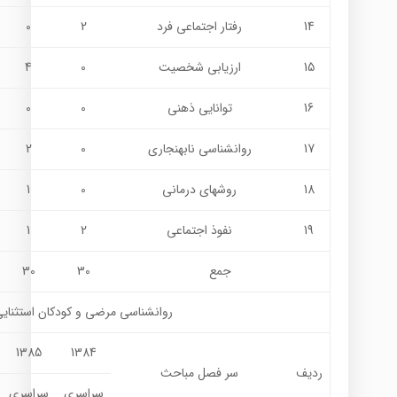
14
رفتار اجتماعي فرد
2
0
15
ارزيابي شخصيت
0
4
16
توانایی ذهنی
0
0
17
روانشناسی نابهنجاری
0
2
18
روشهاي درماني
0
1
19
نفوذ اجتماعی
2
1
جمع
30
30
روانشناسي مرضي و كودكان استثناي
1385
1384
ردیف
سر فصل مباحث
سراسری
سراسری