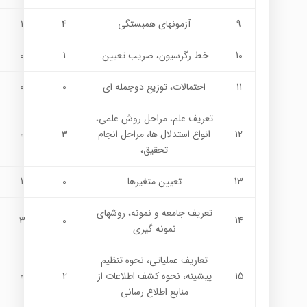
9
آزمونهاي همبستگي
4
1
10
خط رگرسيون، ضريب تعيين.
1
0
11
احتمالات، توزيع دوجمله اي
0
0
تعريف علم، مراحل روش علمي،
12
انواع استدلال ها، مراحل انجام
3
0
تحقيق،
13
تعيين متغيرها
0
1
تعريف جامعه و نمونه، روشهاي
3
0
14
نمونه گيري
تعاريف عملياتي، نحوه تنظيم
15
پيشينه، نحوه كشف اطلاعات از
2
0
منابع اطلاع رساني