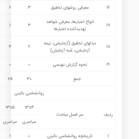
16
معرفي روشهاي تحقيق
3
2
انواع اعتبارها، معرفي شواهد
1
3
17
تهديدكننده اعتبارها
مدلهاي تحقيق (آزمايشي، نيمه
3
2
18
آزمايشي، شبه آزمايش)
19
نحوه گزارش نويسي
0
0
جمع
30
25
روانشناسي باليني
1385
1384
ردیف
سر فصل مباحث
سراسری
سراسری
1
تاریخچه روانشناسی بالینی
0
1