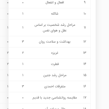
9
افعال و انفعال
0
0
10
شاکله
1
0
مراحل رشد شخصیت بر اساس
1
1
11
عقل و هوای نفس
12
بهداشت و سلامت روان
3
0
13
غریزه
2
2
14
فطرت
1
2
15
مراحل رشد جنین
1
1
16
متفرقات احمدی
3
1
17
مقایسه روانشناسی جدید با قدیم
0
0
18
عقل و مبادی آن
0
0