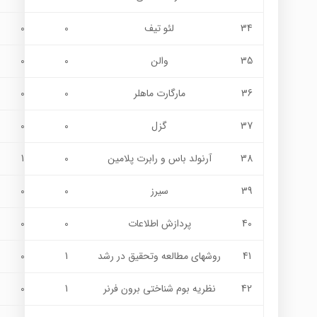
34
لئو تيف
0
0
35
والن
0
0
36
مارگارت ماهلر
0
0
37
گزل
0
0
38
آرنولد باس و رابرت پلامين
0
1
39
سيرز
0
0
40
پردازش اطلاعات
0
0
41
روشهاي مطالعه وتحقيق در رشد
1
0
42
نظريه بوم شناختي برون فرنر
1
0