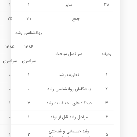
38
ساير
1
1
جمع
30
25
روانشناسي رشد
1385
1384
ردیف
سر فصل مباحث
سراسری
سراسری
1
تعاريف رشد
1
0
2
پيشگامان روانشناسي رشد
0
0
3
ديدگاه هاي مختلف به رشد
3
1
4
مراحل رشد قبل از تولد
1
0
رشد جسماني و شناختي
1
2
5