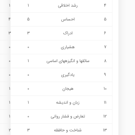
4
رشد اخلاقي
1
1
5
احساس
5
4
6
ادراك
3
3
7
هشياري
0
0
8
سائقها و انگیزههاي اساسی
1
0
9
يادگيري
0
0
10
هيجان
0
1
11
زبان و انديشه
1
1
12
تعارض و فشار رواني
0
1
13
شناخت و حافظه
3
2