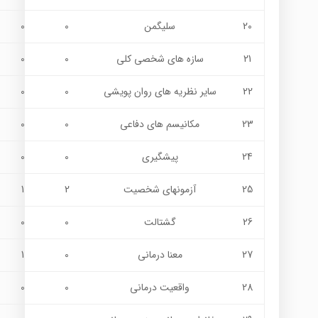
20
سليگمن
0
0
21
سازه هاي شخصي كلي
0
0
22
سایر نظریه های روان پویشی
0
0
23
مکانیسم های دفاعی
0
0
24
پیشگیری
0
0
25
آزمونهای شخصیت
2
1
26
گشتالت
0
0
27
معنا درمانی
0
1
28
واقعیت درمانی
0
0