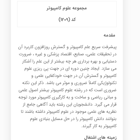
مجموعه علوم کامپیوتر
کد (1209)
مقدمه
پيشرفت سريع علم كامپيوتر و گسترش روزافزون كاربرد آن
در تحقيقات علمي، صنايع، اقتصاد پزشكي و غيره ، ضرورت
دستيابي و بهره برداري هر چه بيشتر از اين علم را آشكار
مي سازد. ايجاد چنين دوره اي در جهت پي ريزي علوم
كامپيوتر و گسترش آن در جهت خودكفايي علمي و
تكنولوژيكي كاملاً ضروري و موثر مي باشد. ذكر اين نكته
ضروري است كه در رشته علوم كامپيوتر بيشتر اصول علمي
و مباني رياضي و ساخت و به كارگيري كامپيوتر مورد توجه
قرار مي گيرد. دانشجويان اين رشته بايد آگاهي جامع از
نظريه هاي علمي موجود در علوم كامپيوتر داشته باشند تا
بتوانند دانش كامپيوتر را در حل مسايل بنيادي علوم
كامپيوتر به كار گيرند.
زمینه های اشتغال