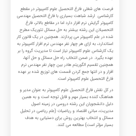
فرصت هاي شغلي فارغ التحصيل علوم کامپيوتر در مقطع
کارشناسي ارشد شباهت بسياري با فارغ التحصيل مهندسي
کامپيوتر گرايش نرم افزار دارد اما در مقاطع بالاتر، فارغ
التحصيلان اين رشته بيشتر به حل مسائل تئوريک مطرح
شده در علم کامپيوتر مي پردازند. همچنين در يک قانون کار
استاندارد، به ازاي هر چهار نفر مهندس نرم افزار کامپيوتر به
يک کارشناس علوم کامپيوتر نياز است تا مديريت گروه را بر
عهده بگيرد. در ضمن انتخاب راه حل مسائل و حل آنها،
همچنين تقسيم الگوريتم هادر بين چهار نفر مهندس نرم
افزار و در انتها جمع کردن قسمت هاي توزيع شده بر عهده
فارغ التحصيل علوم کامپيوتر است.
در کل نقش فارغ التحصيل علوم کامپيوتر به عنوان مدير و
هماهنگ کننده بسيار مهم و قابل توجه است و به همين
دليل دانشجويان اين رشته دروسي در زمينه اصول
مديريت، مباني اقتصاد و رياضيات (علم رياضي در تحليل
مسائل و انتخاب بهترين روش براي دستيابي به هدف
بسيار مؤثر است) مطالعه مي کنند.