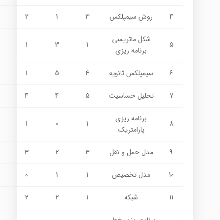
4
روش سيمپلكس
3
1
2
شكل ماتريسي
1
3
1
5
برنامه ريزي
6
سيمپلكس ثانويه
4
5
1
7
تحليل حساسيت
5
4
4
برنامه ريزي
1
0
1
8
پارامتريك
9
مدل حمل و نقل
3
2
3
10
مدل تخصيص
1
1
0
11
شبكه
1
2
2