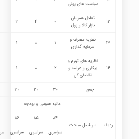
4
1
3
11
سياست هاي پولي
تعادل همزمان
3
4
0
12
بازار كالا و پول
نظريه مصرف و
1
0
1
13
سرمايه گذاري
نظريه هاي تورم و
14
بيكاري و عرضه و
2
0
1
تقاضای کل
جمع
30
30
30
ماليه عمومي و بودجه
7
86
85
84
ردیف
سر فصل مباحث
سراسری
سراسری
سراسری
سر