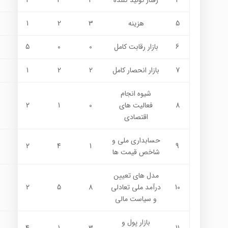
4
رفتار توليد كننده
4
3
2
5
هزينه
3
2
1
6
بازار رقابت كامل
0
0
5
7
بازار انحصار كامل
2
2
1
شيوه انجام
8
فعاليت هاي
0
1
2
اقتصادي
حسابداري ملي و
2
4
1
9
شاخص قيمت ها
مدل هاي تعيين
10
درآمد ملي تعادلي
8
5
2
و سياست مالي
بازار پول و