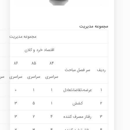
مجموعه مدیریت
مجموعه مديريت
اقتصاد خرد و كلان
7
86
85
84
ردیف
سر فصل مباحث
سراسری
سراسری
سراسری
سر
1
عرضه،تقاضا،تعادل
1
1
0
2
كشش
1
5
3
3
رفتار مصرف كننده
4
2
3