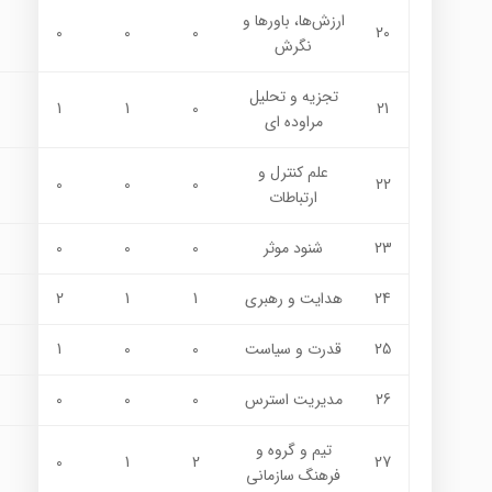
ارزش‌ها، باورها و
0
0
0
20
نگرش
تجزیه و تحلیل
1
1
0
21
مراوده ای
علم كنترل و
0
0
0
22
ارتباطات
23
شنود موثر
0
0
0
24
هدايت و رهبري
1
1
2
25
قدرت و سياست
0
0
1
26
مديريت استرس
0
0
0
تيم و گروه و
0
1
2
27
فرهنگ سازماني