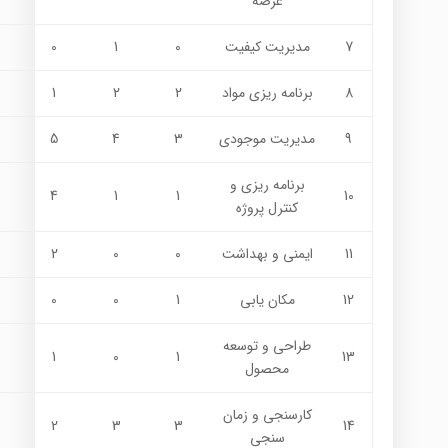
عرضه
7
مدیریت کیفیت
0
1
0
8
برنامه ريزي مواد
2
2
1
9
مديريت موجودي
3
4
5
برنامه ريزي و
4
1
1
10
كنترل پروژه
11
ایمنی و بهداشت
0
0
2
12
مكان يابي
1
0
0
طراحي و توسعه
1
0
1
13
محصول
كارسنجي و زمان
2
3
3
14
سنجي