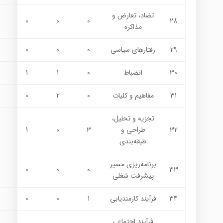
تضاد، تعارض و
0
0
0
28
مذاكره
29
رفتارهاي سياسي
0
0
0
30
انضباط
0
1
1
31
مفاهيم و كليات
0
2
0
تجزيه و تحليل،
32
طراحي و
3
0
1
طبقه‌بندي
برنامه‌ريزي مسير
0
0
0
33
پيشرفت شغلي
34
فرآيند كارمنديابي
1
0
0
فرآيند اجتماعي