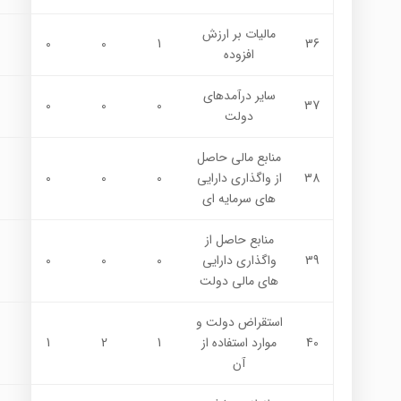
ماليات بر ارزش
0
0
1
36
افزوده
ساير درآمدهاي
0
0
0
37
دولت
منابع مالي حاصل
38
از واگذاري دارايي
0
0
0
هاي سرمايه اي
منابع حاصل از
39
واگذاري دارايي
0
0
0
هاي مالي دولت
استقراض دولت و
40
موارد استفاده از
1
2
1
آن