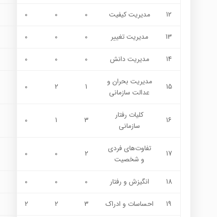
12
مديريت كيفيت
0
0
0
13
مديريت تغيير
0
0
0
14
مديريت دانش
0
0
0
مديريت بحران و
0
2
1
15
عدالت سازماني
كليات رفتار
0
1
3
16
سازماني
تفاوت‌هاي فردي
0
0
2
17
و شخصيت
18
انگيزش و رفتار
0
0
0
19
احساسات و ادراك
3
2
2