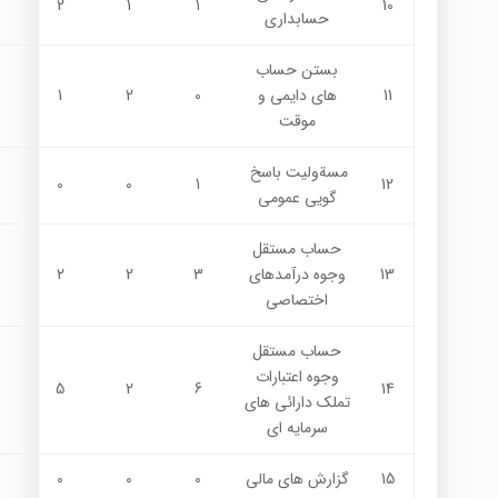
2
1
1
10
حسابداري
بستن حساب
11
هاي دايمي و
0
2
1
موقت
مسةوليت باسخ
0
0
1
12
گويي عمومي
حساب مستقل
13
وجوه درآمدهاي
3
2
2
اختصاصي
حساب مستقل
وجوه اعتبارات
5
2
6
14
تملك دارائي هاي
سرمايه اي
15
گزارش هاي مالي
0
0
0