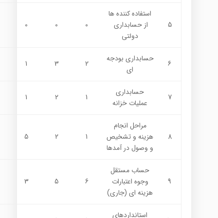
استفاده كننده ها
5
از حسابداري
0
0
0
دولتي
حسابداري بودجه
1
3
2
6
اي
حسابداري
1
2
1
7
عمليات خزانه
مراحل انجام
8
هزينه و تشخيص
1
2
5
و وصول در آمدها
حساب مستقل
9
وجوه اعتبارات
6
5
3
هزينه اي (جاري)
استانداردهاي