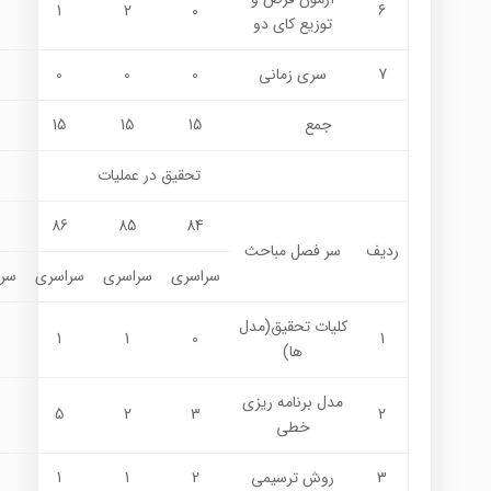
1
2
0
6
توزيع كاي دو
7
سری زمانی
0
0
0
جمع
15
15
15
تحقيق در عمليات
7
86
85
84
ردیف
سر فصل مباحث
سراسری
سراسری
سراسری
سر
كليات تحقيق(مدل
1
1
0
1
ها)
مدل برنامه ريزي
5
2
3
2
خطي
3
روش ترسيمي
2
1
1