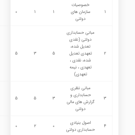
خصوصيات
1
سازمان هاي
1
1
0
دولتي
مباني حسابداري
دولتي (نقدي
تعديل شده،
2
تعهدي تعديل
5
3
5
شده، نقدي ،
تعهدي ، نيمه
تعهدي)
مباني نظري
حسابداري و
5
5
3
3
گزارش هاي مالي
دولتي
اصول بنيادي
0
2
0
4
حسابداري دولتي