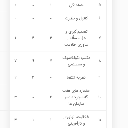
5
هماهنگي
1
0
2
6
كنترل و نظارت
0
0
0
تصميم‌گيري و
7
حل مسأله و
4
4
1
فناوری اطلاعات
مكتب نئوكلاسيك
7
9
7
8
و سيستمي
9
نظريه اقتضا
0
3
2
استعاره های هفت
10
گانه،چرخه عمر
4
0
3
سازمان ها
خلاقيت، نوآوري
3
1
1
11
و كارآفريني