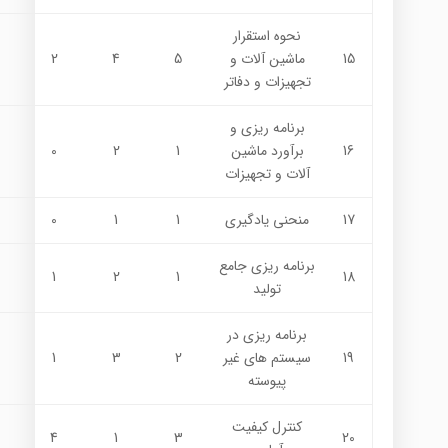
نحوه استقرار
15
ماشين آلات و
5
4
2
تجهيزات و دفاتر
برنامه ريزي و
16
برآورد ماشين
1
2
0
آلات و تجهيزات
17
منحني يادگيري
1
1
0
برنامه ريزي جامع
1
2
1
18
توليد
برنامه ريزي در
19
سيستم هاي غير
2
3
1
پيوسته
كنترل كيفيت
4
1
3
20