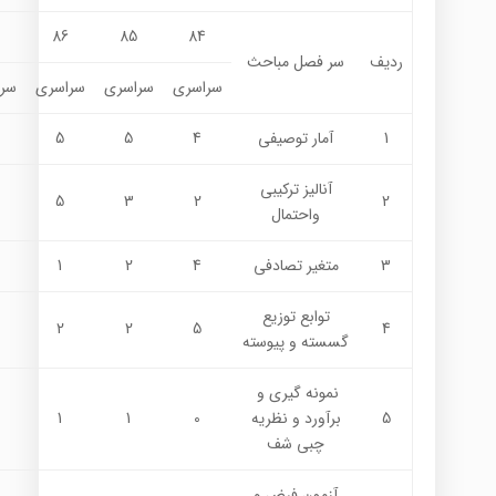
7
86
85
84
ردیف
سر فصل مباحث
سراسری
سراسری
سراسری
سر
1
آمار توصیفی
4
5
5
آنالیز ترکیبی
5
3
2
2
واحتمال
3
متغیر تصادفی
4
2
1
توابع توزیع
2
2
5
4
گسسته و پیوسته
نمونه گیری و
5
برآورد و نظریه
0
1
1
چبی شف
آزمون فرض و