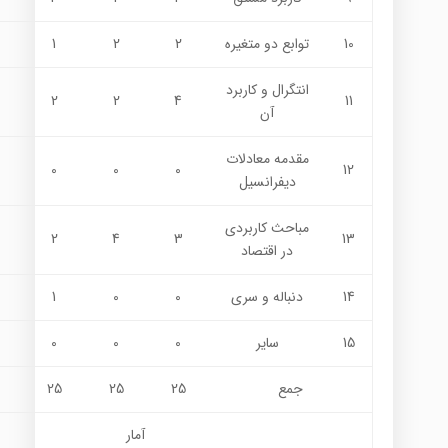
10
توابع دو متغیره
2
2
1
انتگرال و كاربرد
2
2
4
11
آن
مقدمه معادلات
0
0
0
12
ديفرانسيل
مباحث کاربردی
2
4
3
13
در اقتصاد
14
دنباله و سري
0
0
1
15
ساير
0
0
0
جمع
25
25
25
آمار