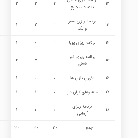
برنامه ريزي خطي
2
2
3
12
با عدد صحيح
برنامه ريزي صفر
1
2
1
13
و يك
14
برنامه ريزي پويا
1
0
1
برنامه ريزي غير
2
3
1
15
خطي
16
تئوري بازي ها
0
0
1
17
متغیرهای کران دار
0
1
1
برنامه ريزي
1
0
0
18
آرماني
جمع
30
30
30