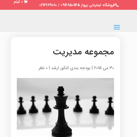
0 آیتم
فروشگاه اینترنتی پرواز 09128501125 / 02122691010
مجموعه مدیریت
30 می 2015
|
بودجه بندی کنکور ارشد
|
0 نظر