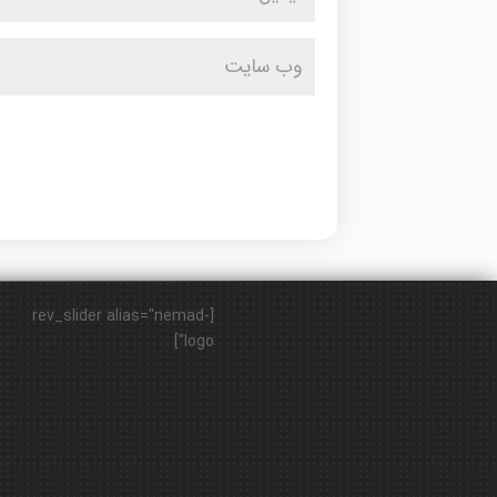
[rev_slider alias="nemad-
logo"]