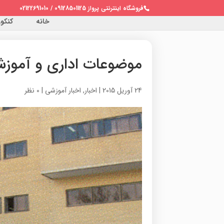
فروشگاه اینترنتی پرواز 09128501125 / 02122691010
خانه
کنکور 
موضوعات اداری و آموزشی
24 آوریل 2015
|
اخبار
,
اخبار آموزشی
|
0 نظر