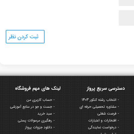
دسترسی سریع پرواز
لینک های مهم فروشگاه
انتخاب رشته کنکور 1403
حساب کاربری من
مشاوره تحصیلی حرفه ای
جست و جو در منابع آموزشی
فرصت شغلی
سبد خرید
افتخارات و اعتبارات
رهگیری مرسولات پستی
درخواست نمایندگی
دانلود جزوات پرواز