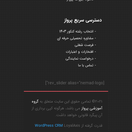
دسترسی سریع پرواز
انتخاب رشته کنکور 1403
مشاوره تحصیلی حرفه ای
فرصت شغلی
افتخارات و اعتبارات
درخواست نمایندگی
تماس با ما
[rev_slider alias="nemad-logo"]
2021© تمامی حقوق این سایت متعلق به
گروه
آموزشی پرواز
می باشد، هرگونه کپی برداری از
آن پیگرد قانونی خواهد داشت.
قدرت گرفته از
LoyalAxis
WordPress CRM