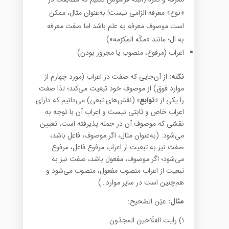
«نوع» معرفه الزامی نیست! به‌عنوان مثال، ممکن
است موصوف معرفه به علم باشد اما صفت معرفه
به ال؛ مانند «مکّه المکرّمه»)
اعراب (مرفوع، منصوب یا مجرور بودن)
نکته:
از آن‌جایی که صفت در اعراب (مورد چهارم از
موارد فوق) از موصوف خود تبعیت می‌کند؛ لذا صفت
را یکی از
«توابع»
(نقش‌های تبعی) می‌دانیم که دارای
اعراب خاص و ثابتی نیست و اعراب آن با توجه به
نقشی که موصوف آن در جمله پذیرفته است، تعیین
می‌شود. (به‌عنوان مثال، اگر موصوف، فاعل باشد،
صفت نیز به تبعیت از اعراب مرفوع فاعل، مرفوع
می‌شود؛ اگر موصوف، مفعول باشد، صفت نیز به
تبعیت از اعراب منصوب مفعول، منصوب می‌شود و
هم‌چنین است در سایر موارد…)
مثال:
عیّن الصّحیح:
۱) رأیت الفلّاحینَ المجدّونَ