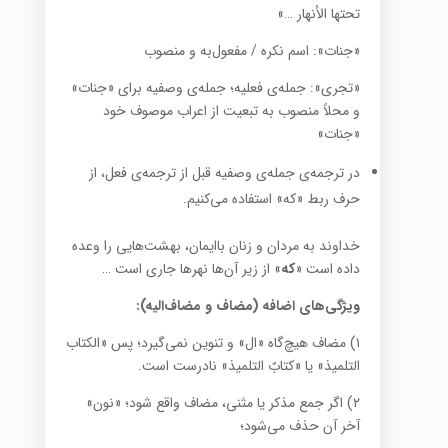
تحتها الأنهار …»
«جنات»: اسم نکره / مفعول‌به و منصوب
«تجری»: جمله‌ی فعلیه؛ جمله‌ی وصفیه برای «جنات»
و محلاً منصوب به تبعیت از اعراب موصوف خود
«جنات»
در ترجمه‌ی جمله‌ی وصفیه قبل از ترجمه‌ی فعل، از
حرف ربط «که» استفاده می‌کنیم.
خداوند به مردان و زنان باایمان، بهشت‌هایی را وعده
داده است «
که
» از زیر آن‌ها نهرها جاری است …
ویژگی‌های اضافه (مضاف و مضاف‌الیه):
۱) مضاف هیچ‌گاه «ال» و تنوین نمی‌گیرد؛ پس «الکتاب
التلمیذ» یا «کتابٌ التلمیذ» نادرست است.
۲) اگر جمع مذکر یا مثنی، مضاف واقع شود؛ «نون»
آخر آن حذف می‌شود؛