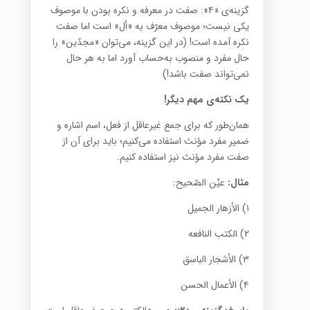
گزینه‌ی «۴»: صفت در معرفه و نکره بودن با موصوف
یکی نیست؛ موصوف معرّف به «أل» است اما صفت
نکره آمده است! (در این گزینه، می‌توان «مجدّین» را
حال مفرد و منصوب به‌حساب آورد اما به هر حال
نمی‌تواند صفت باشد!)
یک نکته‌‌ی مهم دیگر!
همان‌طور که برای جمع غیرعاقل از فعل، اسم اشاره و
ضمیر مفرد مؤنث استفاده می‌کنیم؛ باید برای آن از
صفت مفرد مؤنث نیز استفاده کنیم.
مثال:
عیِّن الصّحیح:
۱) الأزهار الجمیل
۲) الکتب النافعه
۳) الأشجار الباسق
۴) الأعمال الحسن