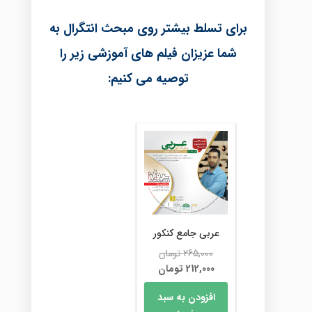
برای تسلط بیشتر روی مبحث انتگرال به
شما عزیزان فیلم های آموزشی زیر را
توصیه می کنیم:
عربی جامع کنکور
قیمت
265,000
تومان
اصلی
قیمت
212,000
تومان
فعلی
265,000 تومان
افزودن به سبد
بود.
212,000 تومان