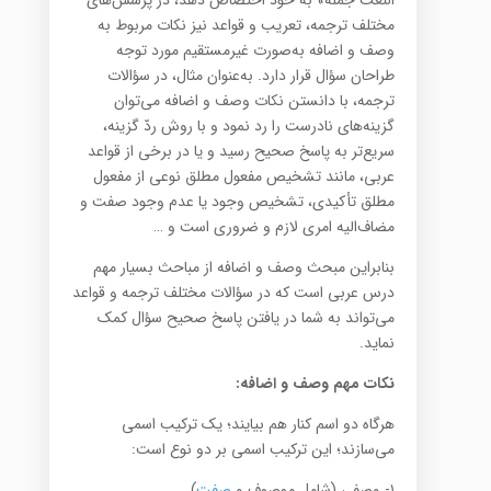
النعت جملهً» به خود اختصاص دهد، در پرسش‌های
مختلف ترجمه، تعریب و قواعد نیز نکات مربوط به
وصف و اضافه به‌صورت غیرمستقیم مورد توجه
طراحان سؤال قرار دارد. به‌عنوان مثال، در سؤالات
ترجمه، با دانستن نکات وصف و اضافه می‌توان
گزینه‌های نادرست را رد نمود و با روش ردّ گزینه،
سریع‌تر به پاسخ صحیح رسید و یا در برخی از قواعد
عربی، مانند تشخیص مفعول مطلق نوعی از مفعول
مطلق تأکیدی، تشخیص وجود یا عدم وجود صفت و
مضاف‌الیه امری لازم و ضروری است و …
بنابراین مبحث وصف و اضافه از مباحث بسیار مهم
درس عربی است که در سؤالات مختلف ترجمه و قواعد
می‌تواند به شما در یافتن پاسخ صحیح سؤال کمک
نماید.
نکات مهم وصف و اضافه:
هرگاه دو اسم کنار هم بیایند؛ یک ترکیب اسمی
می‌سازند؛ این ترکیب اسمی بر دو نوع است:
۱- وصفی (شامل موصوف و
صفت
)