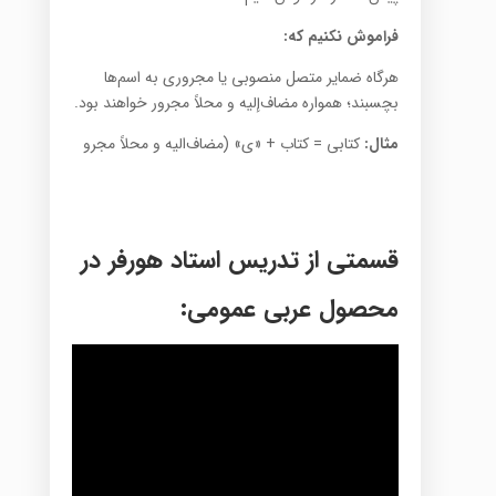
فراموش نکنیم که:
هرگاه ضمایر متصل منصوبی یا مجروری به اسم‌ها
بچسبند؛ همواره مضاف‌إلیه و محلاً مجرور خواهند بود.
مثال:
کتابی = کتاب + «ی» (مضاف‌الیه و محلاً مجرو
قسمتی از تدریس استاد هورفر در
محصول عربی عمومی: