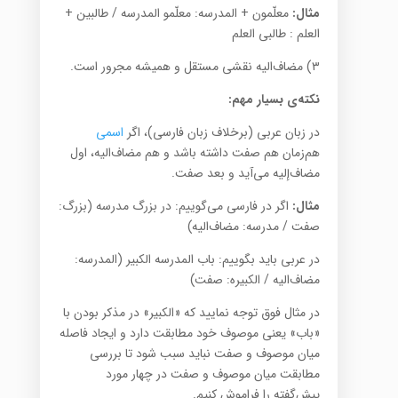
مثال:
معلّمون + المدرسه: معلّمو المدرسه / طالبین +
العلم : طالبی العلم
۳) مضاف‌الیه نقشی مستقل و همیشه مجرور است.
نکته‌ی بسیار مهم:
در زبان عربی (برخلاف زبان فارسی)، اگر
اسمی
هم‌زمان هم صفت داشته باشد و هم مضاف‌الیه، اول
مضاف‌إلیه می‌آید و بعد صفت.
مثال:
اگر در فارسی می‌گوییم: در بزرگ مدرسه (بزرگ:
صفت / مدرسه: مضاف‌الیه)
در عربی باید بگوییم: باب المدرسه الکبیر (المدرسه:
مضاف‌الیه / الکبیره: صفت)
در مثال فوق توجه نمایید که «الکبیر» در مذکر بودن با
«باب» یعنی موصوف خود مطابقت دارد و ایجاد فاصله
میان موصوف و صفت نباید سبب شود تا بررسی
مطابقت میان موصوف و صفت در چهار مورد
پیش‌گفته را فراموش کنیم.