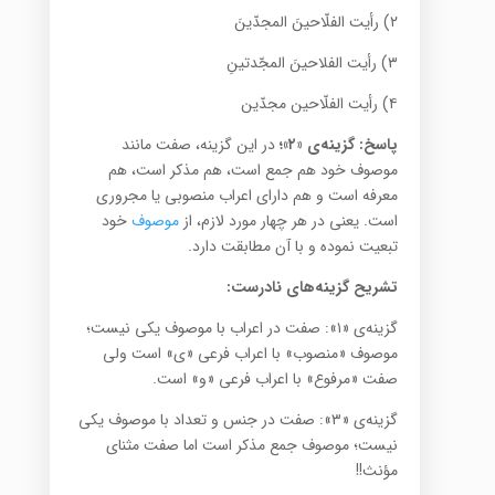
۲) رأیت الفلّاحینَ المجدّینَ
۳) رأیت الفلاحینَ المجّدتینِ
۴) رأیت الفلّاحین مجدّین
پاسخ: گزینه‌ی «۲»؛
در این گزینه، صفت مانند
موصوف خود هم جمع است، هم مذکر است، هم
معرفه است و هم دارای اعراب منصوبی یا مجروری
است. یعنی در هر چهار مورد لازم، از
موصوف
خود
تبعیت نموده و با آن مطابقت دارد.
تشریح گزینه‌های نادرست:
گزینه‌ی «۱»: صفت در اعراب با موصوف یکی نیست؛
موصوف «منصوب» با اعراب فرعی «ی» است ولی
صفت «مرفوع» با اعراب فرعی «و» است.
گزینه‌ی «۳»: صفت در جنس و تعداد با موصوف یکی
نیست؛ موصوف جمع مذکر است اما صفت مثنای
مؤنث!!