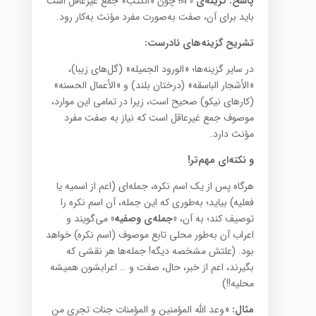
پاسخ: گزینه‌ی «۲»؛
چون «الکتب» جمع غیرعاقل است
باید برای آن، صفت به‌صورت مفرد مؤنث به‌کار رود.
تشریح گزینه‌های نادرست:
در سایر گزینه‌ها؛ «الورود الجمیله» (گل‌های زیبا)،
«الأشجار الباسقه» (درختان بلند) و «الأعمال الحسنه»
(کارهای نیکو) صحیح است، زیرا در تمامی این موارد،
موصوف جمع غیرعاقل است که نیاز به صفت مفرد
مؤنث دارد.
و نکته‌ای مهم‌تر!
هرگاه پس از یک اسم نکره، جمله‌ای (اعم از اسمیه یا
فعلیه) بیاید؛ به‌طوری که این جمله، آن اسم نکره را
توصیف کند؛ به آن،
«جمله‌ی وصفیه»
می‌گویند و
اعراب آن به‌طور محلی تابع موصوف (اسم نکره) خواهد
بود. (علتش مشخصه دیگه! جمله‌ها هر نقشی که
بگیرند، اعم از خبر، حال، صفت و … اعرابشون همیشه
محلیه!!)
مثال:
«وعد الله المؤمنین و المؤمنات جنات تجری من