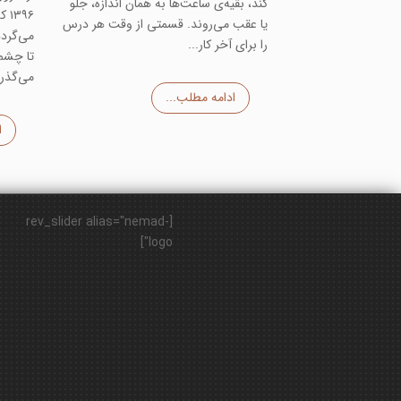
کند، بقیه‌ی ساعت‌ها به همان اندازه، جلو
یا عقب می‌روند. قسمتی از وقت هر درس
را برای آخر کار...
می‌گذرد
ادامه مطلب...
ا
[rev_slider alias="nemad-
logo"]