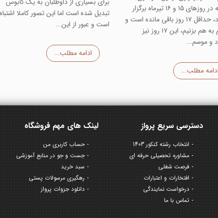
برای بسیاری از داوطلبان به یک کابوس
۱۳۹۶ که در روزهای ۱۵ و ۱۶ تیرماه برگزار
تبدیل شده است اما این تصور کاملا اشتباه
می‌گردد، حداقل ۱۷ روز باقی مانده است و
است و عبور از این...
تا چشم به هم بزنیم، این ۱۷ روز نیز
 و موسم...
ادامه مطلب...
دامه مطلب...
دسترسی سریع پرواز
لینک های مهم فروشگاه
انتخاب رشته کنکور 1403
حساب کاربری من
مشاوره تحصیلی حرفه ای
جست و جو در منابع آموزشی
فرصت شغلی
سبد خرید
افتخارات و اعتبارات
رهگیری مرسولات پستی
درخواست نمایندگی
دانلود جزوات پرواز
تماس با ما