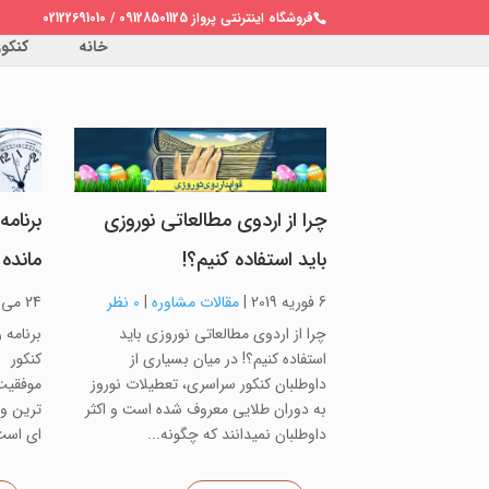
فروشگاه اینترنتی پرواز 09128501125 / 02122691010
خانه
کنکور 
چرا از اردوی مطالعاتی نوروزی
برنام
باید استفاده کنیم؟!
مانده 
6 فوریه 2019
|
مقالات مشاوره
|
0 نظر
24 می 2018
چرا از اردوی مطالعاتی نوروزی باید
برنامه 
استفاده کنیم؟! در میان بسیاری از
کنکور “
داوطلبان کنکور سراسری، تعطیلات نوروز
موفقیت 
به دوران طلایی معروف شده است و اکثر
ترین و
داوطلبان نمی­دانند که چگونه...
ای است 