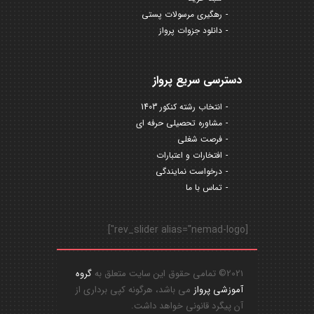
رهگیری مرسولات پستی
دانلود جزوات پرواز
دسترسی سریع پرواز
انتخاب رشته کنکور 1403
مشاوره تحصیلی حرفه ای
فرصت شغلی
افتخارات و اعتبارات
درخواست نمایندگی
تماس با ما
[rev_slider alias="nemad-logo"]
2021© تمامی حقوق این سایت متعلق به
گروه
آموزشی پرواز
می باشد، هرگونه کپی برداری از
آن پیگرد قانونی خواهد داشت.