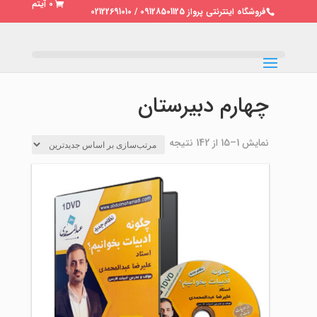
0 آیتم
فروشگاه اینترنتی پرواز 09128501125 / 02122691010
چهارم دبیرستان
مرتب‌سازی
نمایش 1–15 از 142 نتیجه
بر
اساس
جدیدترین