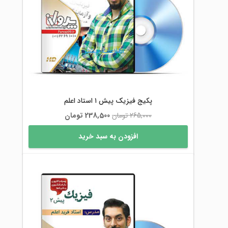
اطلاعات بیشتر
پکیج فیزیک پیش ۱ استاد اعلم
قیمت
قیمت
265,000
تومان
238,500
تومان
اصلی
فعلی
افزودن به سبد خرید
265,000 تومان
238,500 تومان
بود.
است.