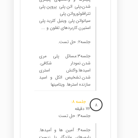
شدن،پلی اتن.پلی پروپن.پلی
تترافلوئورواتن.پلی
سیانواتن.پلی وینیل کلرید.پلی
استیرن.کاربردهای تفلون و ….
جلسه2: حل تست.
جلسه3:مسائل پلی مری
شدن.نمودار شکافی.
اسیدها.واکنش استری
شدن.تشخیص الکل و اسید
سازنده استرها. ویتامین­ها
جلسه 8:
8
72 دقیقه
جلسه3: حل تست
جلسه4: آمین ها و آمیدها.
پلیمرهای ماندگار یا زیست