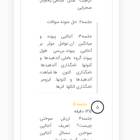
گرافیت. شکل شکافی.یخچال
صحرایی
جلسه2: حل نمونه سوالات
جلسه3: آنتالپی پیوند و
میانگین آن.عوامل موثر بر
آنتالپی پیوند.بررسی طول
پیوند.گروه عاملی.آلدهیدها و
کتون­ها. نامگذاری آلدهیدها.
نامگذاری کتون ها.شباهت
آلدهیدها و کتون­ها. ایزومر.
نامگذاری الکل­ها. اترها
جلسه 5:
5
135 دقیقه
جلسه4: ارزش سوختی
چیست؟ تعریف آنتالپی
سوختن. مسائل آنتالپی