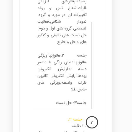
رسیده.رفتارهای فیزیکی
فلزات.شعاع اتمی و روند
تغییرات آن در دوره و گروه.
نمودار شکافی.فعالیت
شیمیایی گروه های اول و دوم.
حل تست های تالیفی و کنکور
های داخل و خارج
جلسه 2:هالوژنها.ویژگی
هالوژنها.دنیای رنگی با عناصر
دسته d.آرایش الکترونی
یودها.آرایش الکترونی کاتیون
فلزات واسطه.ویژگی های
خاص طلا
جلسه3: حل تست
جلسه 2:
2
110 دقیقه