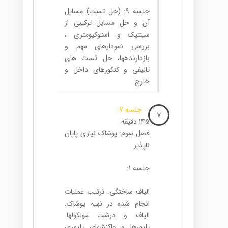
جلسه 9: (حل تست) مسایل
آن و حل مسایل ترکیبی از
سینتیک و استوکیومتری ،
بررسی نمودارهای مهم و
بازدارنده­ها، حل تست های
تالیفی و کنکورهای داخل و
خارج
جلسه 7:
7
145 دقیقه
فصل سوم: پوشاک نیازی پایان
ناپذیر
جلسه 1:
الیاف ساختگی. ترتیب عملیات
انجام شده در تهیه پوشاک.
الیاف و درشت مولکولها.
پلیمرها و واکنش­های پلیمری