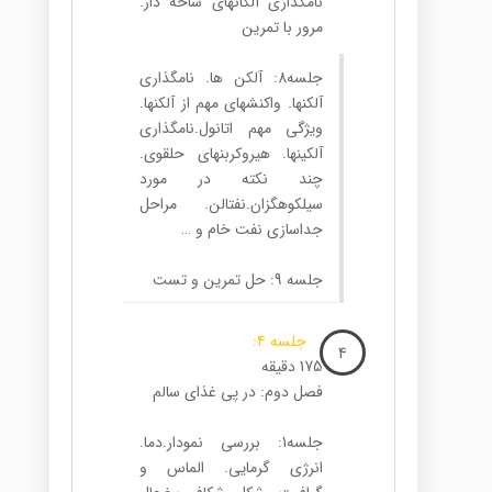
نامگذاری آلکانهای شاخه دار.
مرور با تمرین
جلسه8: آلکن ها. نامگذاری
آلکنها. واکنشهای مهم از آلکنها.
ویژگی مهم اتانول.نامگذاری
آلکینها. هیروکربنهای حلقوی.
چند نکته در مورد
سیلکوهگزان.نفتالن. مراحل
جداسازی نفت خام و …
جلسه 9: حل تمرین و تست
جلسه 4:
4
175 دقیقه
فصل دوم: در پی غذای سالم
جلسه1: بررسی نمودار.دما.
انرژی گرمایی. الماس و