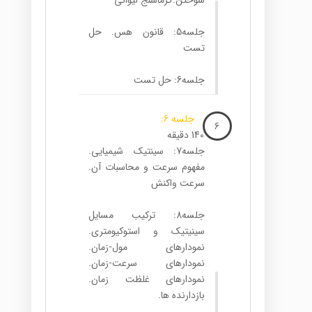
سوختن.گرماسنج لیوانی
جلسه5: قانون هس. حل
تست
جلسه6: حل تست
جلسه 6:
6
140 دقیقه
جلسه7: سینتیک شیمیایی.
مفهوم سرعت و محاسبات آن.
سرعت واکنش
جلسه8: ترکیب مسایل
سینیتیک و استوکیومتری.
نمودارهای مول-زمان.
نمودارهای سرعت-زمان.
نمودارهای غلظت زمان.
بازدارنده ها.