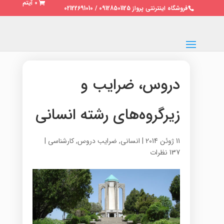
0 آیتم
فروشگاه اینترنتی پرواز 09128501125 / 02122691010
دروس، ضرایب و
زیرگروه‌های رشته انسانی
11 ژوئن 2014
|
انسانی
,
ضرایب دروس
,
کارشناسی
|
137 نظرات