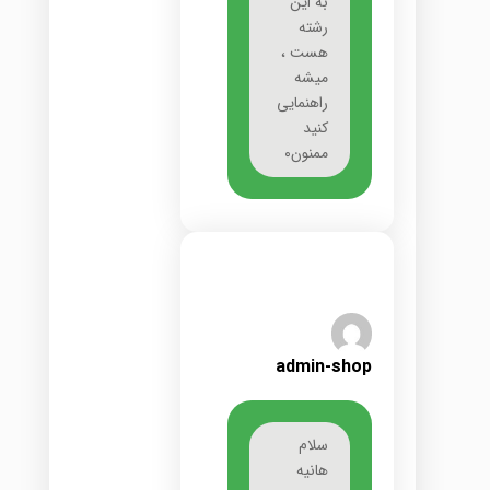
به این
رشته
هست ،
میشه
راهنمایی
کنید
ممنون۰
admin-shop
سلام
هانیه