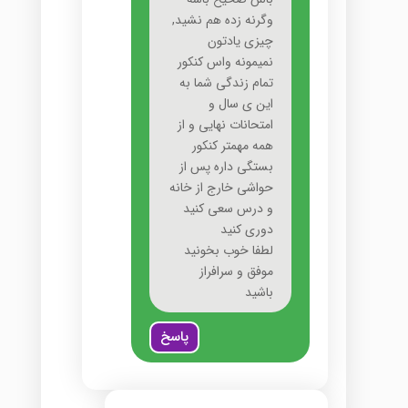
وگرنه زده هم نشيد,
چيزى يادتون
نميمونه واس کنکور
تمام زندگى شما به
اين ى سال و
امتحانات نهايى و از
همه مهمتر کنکور
بستگى داره پس از
حواشى خارج از خانه
و درس سعى کنيد
دورى کنيد
لطفا خوب بخونيد
موفق و سرافراز
باشيد
پاسخ