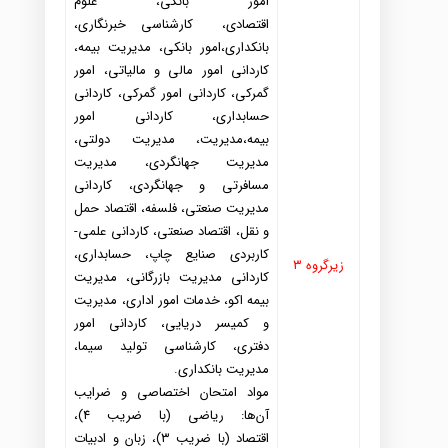
امور بانکی، علوم
اقتصاد
ی،
کارشناسی خبرنگاری،
بانکد
اری،امور بانکی، مد
یریت بیمه،
کارد
انی امور مالی و مالیاتی، امور
گمرکی، کارد
انی امور گمرکی،
کارد
انی
حسابد
اری، کارد
انی امور
بیمه،مد
یریت، مد
یریت د
ولتی،
مد
یریت جهانگرد
ی، مد
یریت
مسافرتی و جهانگرد
ی، کارد
انی
مد
یریت صنعتی، فلسفه، اقتصاد
حمل
و نقل، اقتصاد
صنعتی، کارد
انی علمی-
کاربرد
ی صنایع چاپ، حسابد
اری،
زیرگروه ۳
کارد
انی مد
یریت بازرگانی، مد
یریت
بیمه اکو، خد
مات امور اد
اری، مد
یریت
و کمیسر د
ریایی، کارد
انی امور
د
فتری، کارشناسی تولید
سیما،
مد
یریت بانکد
اری.
مواد
امتحان اختصاصی و ضرایب
آن
ها: ریاضی (با ضریب ۴)،
اقتصاد
(با ضریب ۳)، زبان و اد
بیات