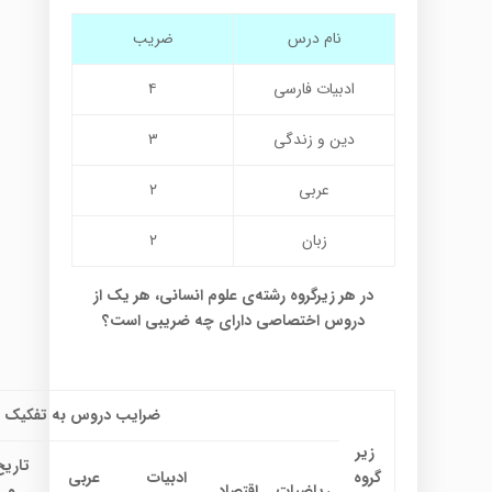
نام د
رس
ضریب
اد
بیات فارسی
۴
د
ین و زند
گی
۳
عربی
۲
زبان
۲
در هر زیرگروه رشته‌ی علوم انسانی، هر یک از
دروس اختصاصی دارای چه ضریبی است؟
ضرایب دروس به تفکیک زی
زیر
تاریخ
گروه
ادبیات
عربی
ریاضیات
اقتصاد
و