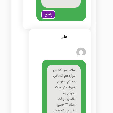
پاسخ
علی
سلام..من کلاس
دوازدهم انسانی
هستم..هنوزم
شروع نکردم که
بخونم.به
نظرتون وقت
میکنم؟؟خیلی
نگرانم..اگه بخام