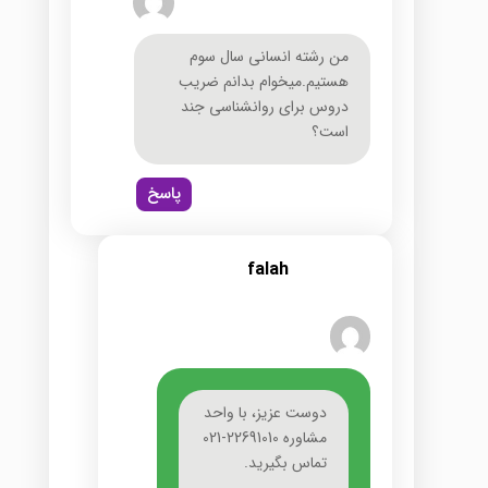
من رشته انساني سال سوم
هستيم.ميخوام بدانم ضريب
دروس براي روانشناسي جند
است؟
پاسخ
falah
دوست عزیز، با واحد
مشاوره 22691010-021
تماس بگیرید.