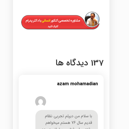
137 دیدگاه ها
azam mohamadian
با سلام من دیپلم تجربی نظام
قدیم سال 76 هستم میخواهم