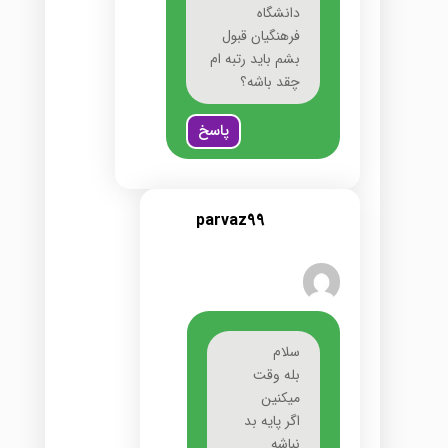
دانشگاه
فرهنگیان قبول
بشم باید رتبه ام
چقد باشه؟
پاسخ
parvaz99
سلام
بله وقت
میکنین
اگر پایه بد
نباشه