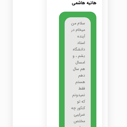
هانیه هاشمی
سلام من
میخام در
آینده
استاد
دانشگاه
بشم ، و
امسال
هم سال
دهم
هستم
فقط
نمیدونم
که تو
کنکور چه
ضرایبی
مختص