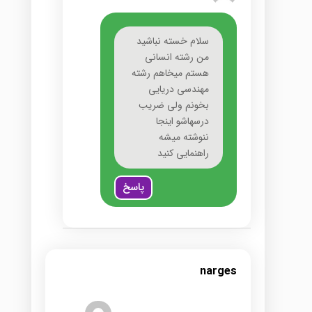
سلام خسته نباشید
من رشته انسانی
هستم میخاهم رشته
مهندسی دریایی
بخونم ولی ضریب
درسهاشو اینجا
ننوشته میشه
راهنمایی کنید
پاسخ
narges