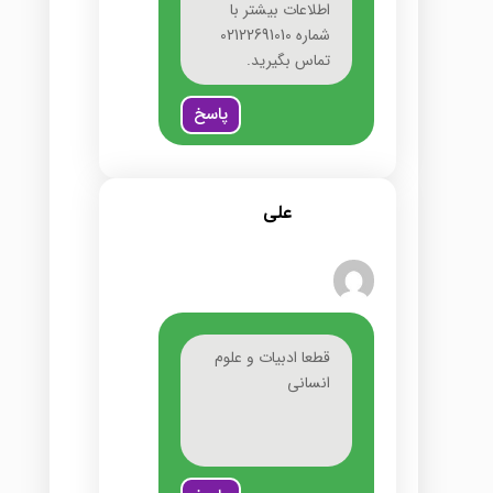
اطلاعات بیشتر با
شماره 02122691010
تماس بگیرید.
پاسخ
علی
قطعا ادبیات و علوم
انسانی