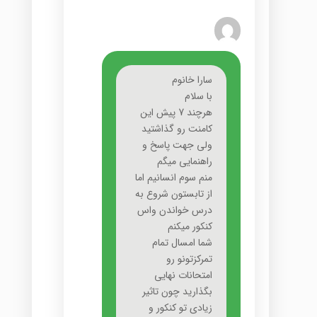
سارا خانوم
با سلام
هرچند 7 پيش اين
کامنت رو گذاشتيد
ولى جهت پاسخ و
راهنمايى ميگم
منم سوم انسانيم اما
از تابستون شروع به
درس خواندن واس
کنکور ميکنم
شما امسال تمام
تمرکزتونو رو
امتحانات نهايى
بگذاريد چون تاثير
زيادى تو کنکور و