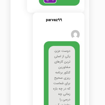
parvaz99
دوست عزیز،
یکی از اصلی
ترین کارهای
مشاورین
کنکور برنامه
ریزی صحیح
برای شماست
که در چه بازه
زمانی چه
درسی را
بخونید، کی