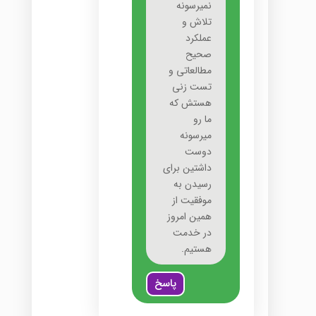
نمیرسونه
تلاش و
عملکرد
صحیح
مطالعاتی و
تست زنی
هستش که
ما رو
میرسونه
دوست
داشتین برای
رسیدن به
موفقیت از
همین امروز
در خدمت
هستیم.
پاسخ