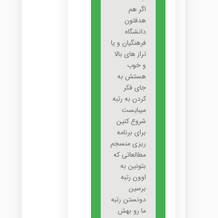
اگر هم
هدفتون
دانشگاه
فرهنگیان و یا
تراز های بالا
و خوب
هستش به
جای فکر
کردن به رتبه
میبایست
شروع کنین
برای برنامه
ریزی منسجم
مطالعاتی که
بتونین به
اوون رتبه
برسین
دونستن رتبه
ما رو بهش