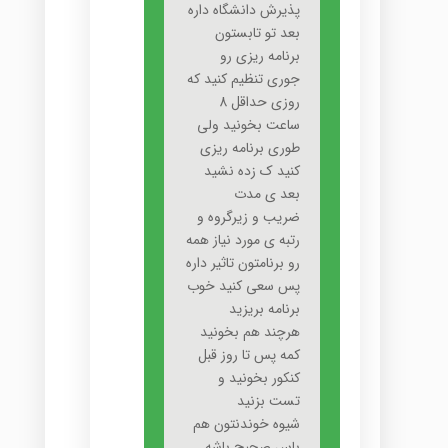
پذيرش دانشگاه داره
بعد تو تابستون
برنامه ريزى رو
جورى تنظيم کنيد که
روزى حداقل 8
ساعت بخونيد ولى
طورى برنامه ريزى
کنيد ک زده نشيد
بعد ى مدت
ضريب و زيرگروه و
رتبه ى مورد نياز همه
رو برنامتون تاثير داره
پس سعى کنيد خوب
برنامه بريزيد
هرچند هم بخونيد
کمه پس تا روز قبل
کنکور بخونيد و
تست بزنيد
شيوه خوندنتون هم
باس صحيح باشه